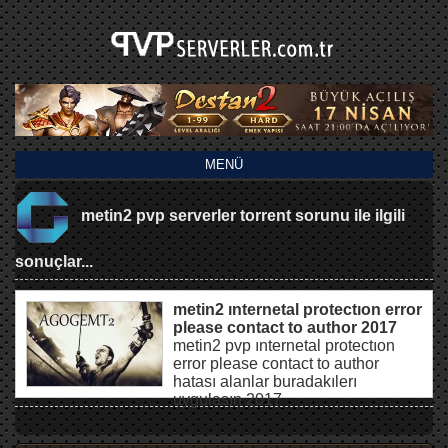
MENÜ
metin2 pvp serverler torrent sorunu ile ilgili
sonuçlar...
metin2 ınternetal protectıon error
please contact to author 2017
metin2 pvp ınternetal protectıon
error please contact to author
hatası alanlar buradakılerı
uygulasın 2017