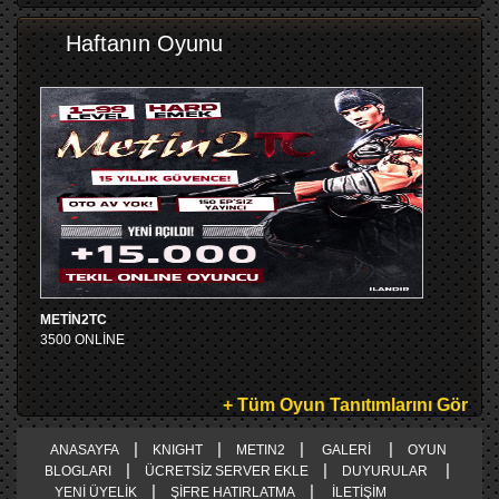
Haftanın Oyunu
METİN2TC
3500 ONLİNE
+ Tüm Oyun Tanıtımlarını Gör
|
|
|
|
ANASAYFA
KNIGHT
METIN2
GALERİ
OYUN
|
|
|
BLOGLARI
ÜCRETSİZ SERVER EKLE
DUYURULAR
|
|
YENİ ÜYELİK
ŞİFRE HATIRLATMA
İLETİŞİM