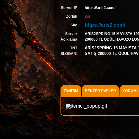
Server IP
:
https://aris2.com/
Zorluk
:
Zor
https://aris2.com/
Site
:
Server
ARİS2SPRİNG 15 MAYISTA 19
:
Açıklama
200000 TL ÖDÜL HAVUZU L
ARİS2SPRİNG 15 MAYISTA
TNT
:
SATIŞ 200000 TL ÖDÜL H
SLOGANI
TANITIM
BENZER PVPLER
YORUML