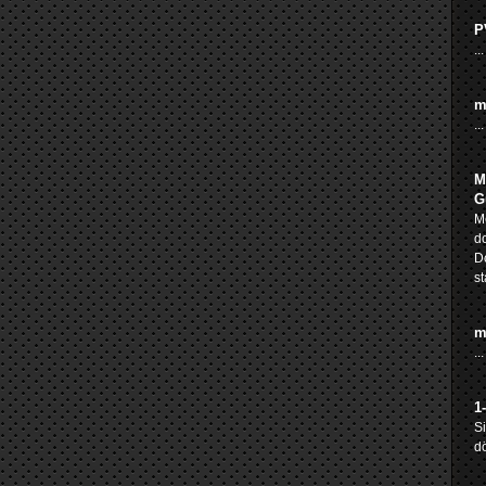
P
...
m
...
M
G
Me
do
D
st
m
...
1
S
dö