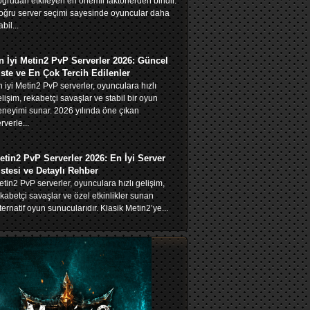
ğrudan etkileyen en önemli faktörlerden biridir.
oğru server seçimi sayesinde oyuncular daha
abil...
n İyi Metin2 PvP Serverler 2026: Güncel
iste ve En Çok Tercih Edilenler
 iyi Metin2 PvP serverler, oyunculara hızlı
lişim, rekabetçi savaşlar ve stabil bir oyun
neyimi sunar. 2026 yılında öne çıkan
rverle...
etin2 PvP Serverler 2026: En İyi Server
istesi ve Detaylı Rehber
tin2 PvP serverler, oyunculara hızlı gelişim,
kabetçi savaşlar ve özel etkinlikler sunan
ternatif oyun sunucularıdır. Klasik Metin2’ye...