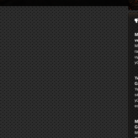
M
v
Me
ra
u
yö
Y
G
Ye
sı
yü
ed
M
G
Me