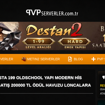
RVERLER
METIN2 SERVERLER
BLOG
PVP 
ISTA 199 OLDSCHOOL YAPI MODERN HİS
SATIŞ 200000 TL ÖDÜL HAVUZU LONCALARA
RE
054
ATA