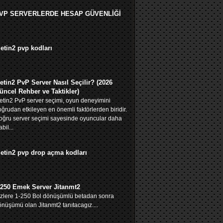
VP SERVERLERDE HESAP GÜVENLİĞİ
etin2 pvp kodları
etin2 PvP Server Nasıl Seçilir? (2026
üncel Rehber ve Taktikler)
tin2 PvP server seçimi, oyun deneyimini
ğrudan etkileyen en önemli faktörlerden biridir.
oğru server seçimi sayesinde oyuncular daha
abil...
etin2 pvp drop açma kodları
-250 Emek Server Jitanmt2
izlere 1-250 Bol dönüşümlü betadan sonra
nüşümü olan Jitanmt2 tanıtacagız....