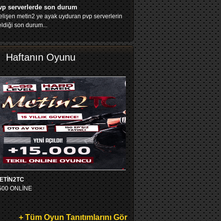
vp serverlerde son durum
lişen metin2 ye ayak uyduran pvp serverlerin
ldiği son durum...
Haftanın Oyunu
ETİN2TC
500 ONLİNE
+ Tüm Oyun Tanıtımlarını Gör