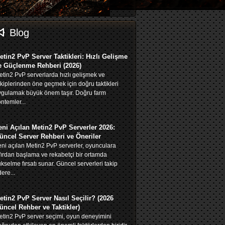
Blog
etin2 PvP Server Taktikleri: Hızlı Gelişme
e Güçlenme Rehberi (2026)
tin2 PvP serverlarda hızlı gelişmek ve
kiplerinden öne geçmek için doğru taktikleri
ygulamak büyük önem taşır. Doğru farm
ntemler...
eni Açılan Metin2 PvP Serverler 2026:
üncel Server Rehberi ve Öneriler
ni açılan Metin2 PvP serverler, oyunculara
fırdan başlama ve rekabetçi bir ortamda
kselme fırsatı sunar. Güncel serverleri takip
ere...
etin2 PvP Server Nasıl Seçilir? (2026
üncel Rehber ve Taktikler)
tin2 PvP server seçimi, oyun deneyimini