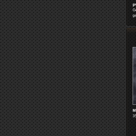
p
Ge
ge
M
3