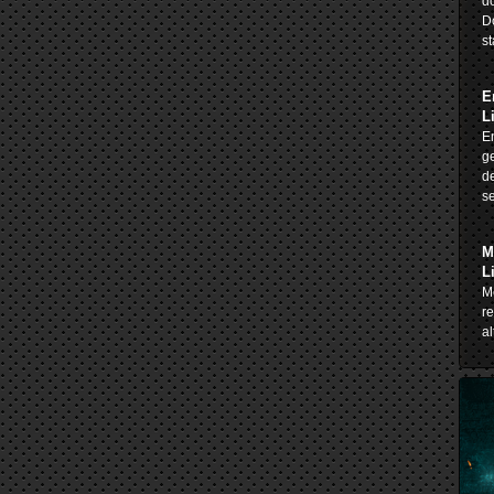
do
D
st
E
L
En
ge
de
se
M
L
Me
re
al