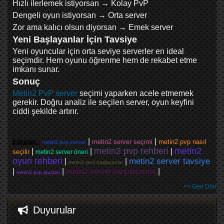
Hızlı ilerlemek istiyorsan → Kolay PvP
Dengeli oyun istiyorsan → Orta server
Zor ama kalıcı olsun diyorsan → Emek server
Yeni Başlayanlar İçin Tavsiye
Yeni oyuncular için orta seviye serverler en ideal
seçimdir. Hem oyunu öğrenme hem de rekabet etme
imkanı sunar.
Sonuç
Metin2 PvP server
seçimi yaparken acele etmemek
gerekir. Doğru analiz ile seçilen server, oyun keyfini
ciddi şekilde artırır.
|
|
metin2 server seçimi
metin2 pvp nasıl
Etiketler :
metin2 pvp server
metin2 pvp rehberi
metin2
|
|
|
seçilir
metin2 server öneri
oyun rehberi
metin2 server tavsiye
|
|
metin2 yeni başlayanlar
|
|
metin2 server karşılaştırma
|
metin2 pvp ipuçları
<< Geri Dön
Duyurular