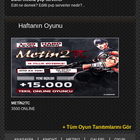
Edit ne demek? Editli pvp serverler nedir?...
Haftanın Oyunu
METİN2TC
3500 ONLİNE
+ Tüm Oyun Tanıtımlarını Gör
|
|
|
|
ANASAYFA
KNIGHT
METIN2
GALERİ
OYUN