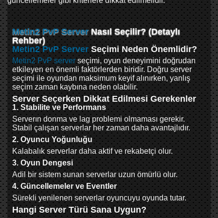
güncellemeler gibi kriterlere dikkat edilmelidir.
Metin2 PvP Server
Nasıl Seçilir? (Detaylı
Rehber)
Metin2 PvP Server
Seçimi Neden Önemlidir?
Metin2 PvP server
seçimi, oyun deneyimini doğrudan
etkileyen en önemli faktörlerden biridir. Doğru server
seçimi ile oyundan maksimum keyif alınırken, yanlış
seçim zaman kaybına neden olabilir.
Server Seçerken Dikkat Edilmesi Gerekenler
1. Stabilite ve Performans
Serverın donma ve lag problemi olmaması gerekir.
Stabil çalışan serverlar her zaman daha avantajlıdır.
2. Oyuncu Yoğunluğu
Kalabalık serverlar daha aktif ve rekabetçi olur.
3. Oyun Dengesi
Adil bir sistem sunan serverlar uzun ömürlü olur.
4. Güncellemeler ve Eventler
Sürekli yenilenen serverlar oyuncuyu oyunda tutar.
Hangi Server Türü Sana Uygun?