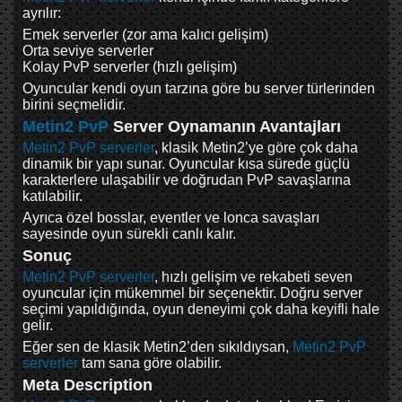
ayrılır:
Emek serverler (zor ama kalıcı gelişim)
Orta seviye serverler
Kolay PvP serverler (hızlı gelişim)
Oyuncular kendi oyun tarzına göre bu server türlerinden
birini seçmelidir.
Metin2 PvP
Server Oynamanın Avantajları
Metin2 PvP serverler
, klasik Metin2’ye göre çok daha
dinamik bir yapı sunar. Oyuncular kısa sürede güçlü
karakterlere ulaşabilir ve doğrudan PvP savaşlarına
katılabilir.
Ayrıca özel bosslar, eventler ve lonca savaşları
sayesinde oyun sürekli canlı kalır.
Sonuç
Metin2 PvP serverler
, hızlı gelişim ve rekabeti seven
oyuncular için mükemmel bir seçenektir. Doğru server
seçimi yapıldığında, oyun deneyimi çok daha keyifli hale
gelir.
Eğer sen de klasik Metin2’den sıkıldıysan,
Metin2 PvP
serverler
tam sana göre olabilir.
Meta Description