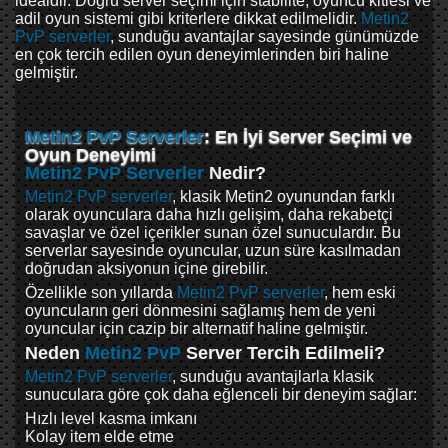
idealdir. Doğru server seçimi için stabilite, oyuncu kitlesi ve
adil oyun sistemi gibi kriterlere dikkat edilmelidir.
Metin2
PvP serverler
, sunduğu avantajlar sayesinde günümüzde
en çok tercih edilen oyun deneyimlerinden biri haline
gelmiştir.
Metin2 PvP Serverler
: En İyi Server Seçimi ve
Oyun Deneyimi
Metin2 PvP Serverler
Nedir?
Metin2 PvP serverler
, klasik Metin2 oyunundan farklı
olarak oyunculara daha hızlı gelişim, daha rekabetçi
savaşlar ve özel içerikler sunan özel sunuculardır. Bu
serverlar sayesinde oyuncular, uzun süre kasılmadan
doğrudan aksiyonun içine girebilir.
Özellikle son yıllarda
Metin2 PvP serverler
, hem eski
oyuncuların geri dönmesini sağlamış hem de yeni
oyuncular için cazip bir alternatif haline gelmiştir.
Neden
Metin2 PvP
Server Tercih Edilmeli?
Metin2 PvP serverler
, sunduğu avantajlarla klasik
sunuculara göre çok daha eğlenceli bir deneyim sağlar:
Hızlı level kasma imkanı
Kolay item elde etme