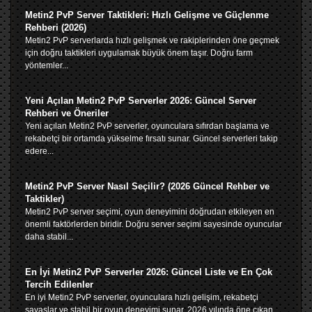
Metin2 PvP Server Taktikleri: Hızlı Gelişme ve Güçlenme
Rehberi (2026)
Metin2 PvP serverlarda hızlı gelişmek ve rakiplerinden öne geçmek
için doğru taktikleri uygulamak büyük önem taşır. Doğru farm
yöntemler...
Yeni Açılan Metin2 PvP Serverler 2026: Güncel Server
Rehberi ve Öneriler
Yeni açılan Metin2 PvP serverler, oyunculara sıfırdan başlama ve
rekabetçi bir ortamda yükselme fırsatı sunar. Güncel serverleri takip
edere...
Metin2 PvP Server Nasıl Seçilir? (2026 Güncel Rehber ve
Taktikler)
Metin2 PvP server seçimi, oyun deneyimini doğrudan etkileyen en
önemli faktörlerden biridir. Doğru server seçimi sayesinde oyuncular
daha stabil...
En İyi Metin2 PvP Serverler 2026: Güncel Liste ve En Çok
Tercih Edilenler
En iyi Metin2 PvP serverler, oyunculara hızlı gelişim, rekabetçi
savaşlar ve stabil bir oyun deneyimi sunar. 2026 yılında öne çıkan