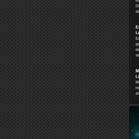
do
D
st
E
L
En
ge
de
se
M
L
Me
re
al