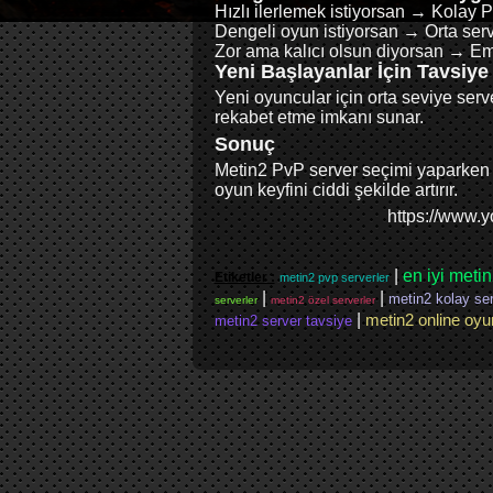
Hızlı ilerlemek istiyorsan → Kolay 
Dengeli oyun istiyorsan → Orta ser
Zor ama kalıcı olsun diyorsan → E
Yeni Başlayanlar İçin Tavsiye
Yeni oyuncular için orta seviye se
rekabet etme imkanı sunar.
Sonuç
Metin2 PvP server seçimi yaparken a
oyun keyfini ciddi şekilde artırır.
https://www.
|
en iyi meti
Etiketler :
metin2 pvp serverler
|
|
metin2 kolay se
serverler
metin2 özel serverler
|
metin2 online oyu
metin2 server tavsiye