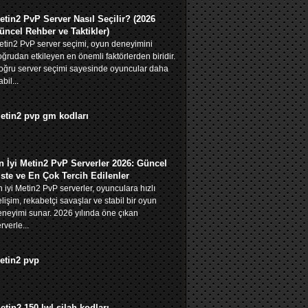
etin2 PvP Server Nasıl Seçilir? (2026
üncel Rehber ve Taktikler)
tin2 PvP server seçimi, oyun deneyimini
ğrudan etkileyen en önemli faktörlerden biridir.
oğru server seçimi sayesinde oyuncular daha
abil...
etin2 pvp gm kodları
n İyi Metin2 PvP Serverler 2026: Güncel
iste ve En Çok Tercih Edilenler
 iyi Metin2 PvP serverler, oyunculara hızlı
lişim, rekabetçi savaşlar ve stabil bir oyun
neyimi sunar. 2026 yılında öne çıkan
rverle...
etin2 pvp
etin2 150 lwl silah kodları