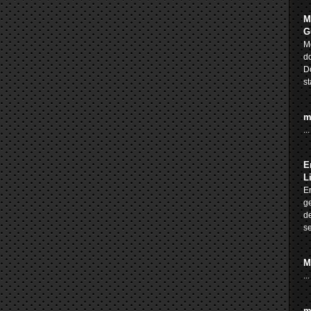
M
G
Me
do
D
st
m
...
E
L
En
ge
de
se
M
...
m