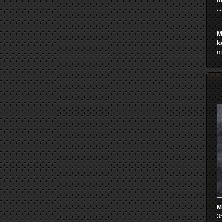
...
M
k
me
M
3