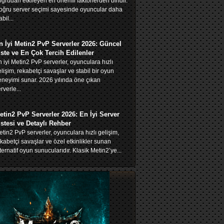
ğrudan etkileyen en önemli faktörlerden biridir.
oğru server seçimi sayesinde oyuncular daha
abil...
n İyi Metin2 PvP Serverler 2026: Güncel
iste ve En Çok Tercih Edilenler
 iyi Metin2 PvP serverler, oyunculara hızlı
lişim, rekabetçi savaşlar ve stabil bir oyun
neyimi sunar. 2026 yılında öne çıkan
rverle...
etin2 PvP Serverler 2026: En İyi Server
istesi ve Detaylı Rehber
tin2 PvP serverler, oyunculara hızlı gelişim,
kabetçi savaşlar ve özel etkinlikler sunan
ternatif oyun sunucularıdır. Klasik Metin2’ye...