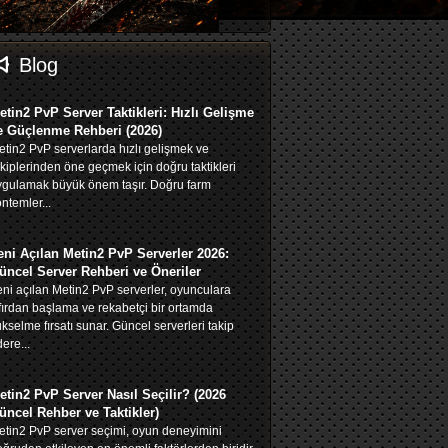
Blog
etin2 PvP Server Taktikleri: Hızlı Gelişme
e Güçlenme Rehberi (2026)
tin2 PvP serverlarda hızlı gelişmek ve
kiplerinden öne geçmek için doğru taktikleri
ygulamak büyük önem taşır. Doğru farm
ntemler...
eni Açılan Metin2 PvP Serverler 2026:
üncel Server Rehberi ve Öneriler
ni açılan Metin2 PvP serverler, oyunculara
fırdan başlama ve rekabetçi bir ortamda
kselme fırsatı sunar. Güncel serverleri takip
ere...
etin2 PvP Server Nasıl Seçilir? (2026
üncel Rehber ve Taktikler)
tin2 PvP server seçimi, oyun deneyimini