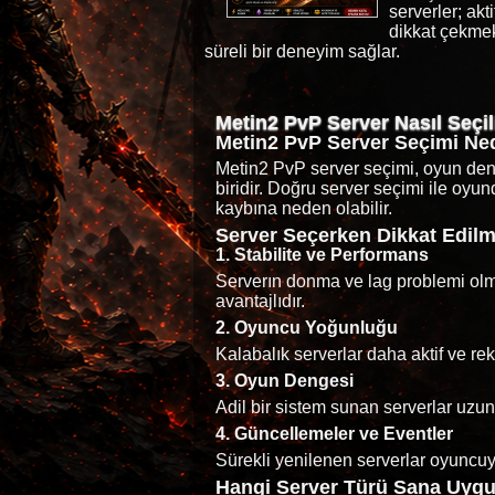
serverler; akt
dikkat çekmek
süreli bir deneyim sağlar.
Metin2 PvP Server Nasıl Seçil
Metin2 PvP Server Seçimi Ne
Metin2 PvP server seçimi, oyun den
biridir. Doğru server seçimi ile oy
kaybına neden olabilir.
Server Seçerken Dikkat Edilm
1. Stabilite ve Performans
Serverın donma ve lag problemi olm
avantajlıdır.
2. Oyuncu Yoğunluğu
Kalabalık serverlar daha aktif ve rek
3. Oyun Dengesi
Adil bir sistem sunan serverlar uzun
4. Güncellemeler ve Eventler
Sürekli yenilenen serverlar oyuncuy
Hangi Server Türü Sana Uyg