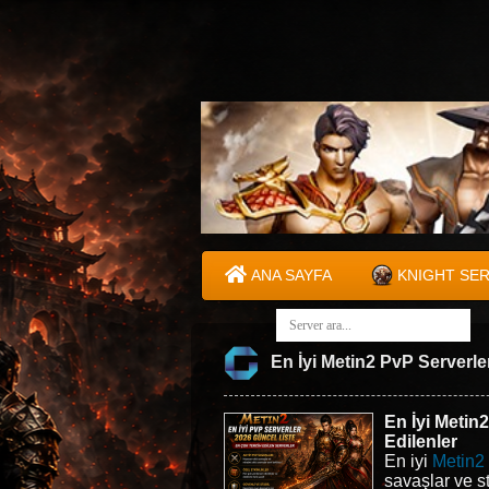
ANA SAYFA
KNIGHT SE
En İyi Metin2 PvP Serverle
En İyi Metin
Edilenler
En iyi
Metin2 
savaşlar ve s