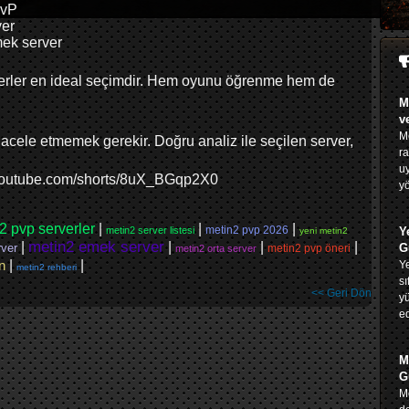
PvP
ver
mek server
rverler en ideal seçimdir. Hem oyunu öğrenme hem de
M
v
Me
cele etmemek gerekir. Doğru analiz ile seçilen server,
ra
u
youtube.com/shorts/8uX_BGqp2X0
yö
n2 pvp serverler
|
|
|
metin2 pvp 2026
metin2 server listesi
Y
yeni metin2
metin2 emek server
|
|
|
|
rver
G
metin2 pvp öneri
metin2 orta server
n
|
|
Ye
metin2 rehberi
sı
<< Geri Dön
yü
ed
M
G
Me