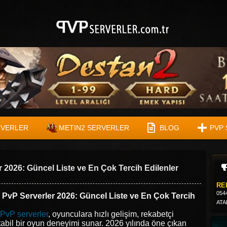
RVERLER
METIN2 SERVERLER
BLOG
PVP 
r 2026: Güncel Liste ve En Çok Tercih Edilenler
RE
054
2 PvP Serverler 2026: Güncel Liste ve En Çok Tercih
ATA
PvP serverler
, oyunculara hızlı gelişim, rekabetçi
tabil bir oyun deneyimi sunar. 2026 yılında öne çıkan