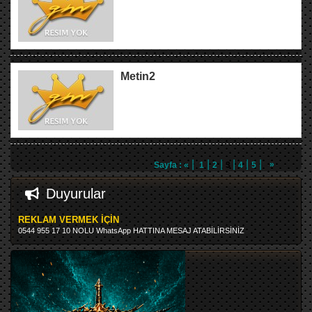
Metin2
|
|
|
|
|
|
»
Sayfa :
«
1
2
3
4
5
Duyurular
REKLAM VERMEK İÇİN
0544 955 17 10 NOLU WhatsApp HATTINA MESAJ ATABİLİRSİNİZ