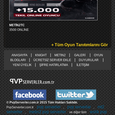
METİN2TC
3500 ONLİNE
+ Tüm Oyun Tanıtımlarını Gör
|
|
|
|
ANASAYFA
KNIGHT
METIN2
GALERİ
OYUN
|
|
|
BLOGLARI
ÜCRETSİZ SERVER EKLE
DUYURULAR
|
|
YENİ ÜYELİK
ŞİFRE HATIRLATMA
İLETİŞİM
© PvpServerler.com.tr 2015 Tüm Hakları Saklıdır.
pvp serverler
pvp serverlar
mt2
PvpServerler.com.tr
,
,
serverler
metin2 pvp serverler
wslik pvp
,
ve diğer tüm