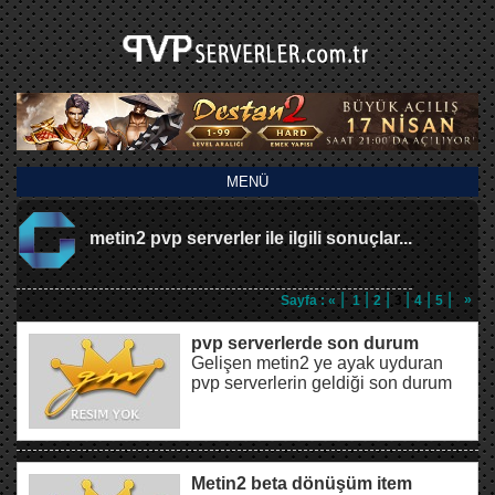
MENÜ
metin2 pvp serverler ile ilgili sonuçlar...
|
|
|
|
|
|
»
Sayfa :
«
1
2
3
4
5
pvp serverlerde son durum
Gelişen metin2 ye ayak uyduran
pvp serverlerin geldiği son durum
Metin2 beta dönüşüm item