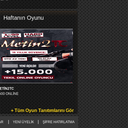
Haftanın Oyunu
ETİN2TC
500 ONLİNE
+ Tüm Oyun Tanıtımlarını Gör
|
|
AR
YENİ ÜYELİK
ŞİFRE HATIRLATMA