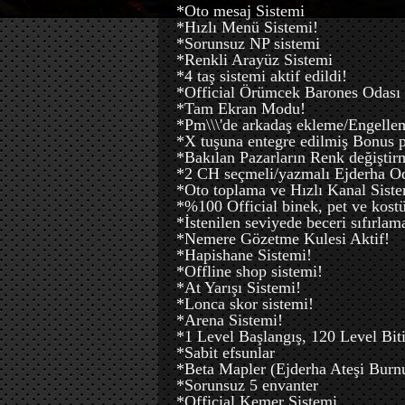
*Oto mesaj Sistemi
*Hızlı Menü Sistemi!
*Sorunsuz NP sistemi
*Renkli Arayüz Sistemi
*4 taş sistemi aktif edildi!
*Official Örümcek Barones Odası 
*Tam Ekran Modu!
*Pm\\\'de arkadaş ekleme/Engelle
*X tuşuna entegre edilmiş Bonus p
*Bakılan Pazarların Renk değiştir
*2 CH seçmeli/yazmalı Ejderha O
*Oto toplama ve Hızlı Kanal Sist
*%100 Official binek, pet ve kost
*İstenilen seviyede beceri sıfırlam
*Nemere Gözetme Kulesi Aktif!
*Hapishane Sistemi!
*Offline shop sistemi!
*At Yarışı Sistemi!
*Lonca skor sistemi!
*Arena Sistemi!
*1 Level Başlangış, 120 Level Biti
*Sabit efsunlar
*Beta Mapler (Ejderha Ateşi Burnu
*Sorunsuz 5 envanter
*Official Kemer Sistemi