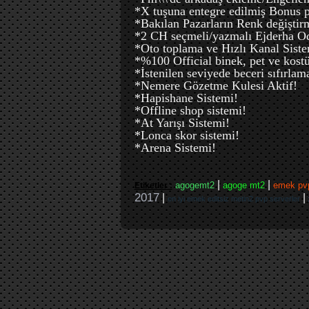
*X tuşuna entegre edilmiş Bonus p
*Bakılan Pazarların Renk değiştir
*2 CH seçmeli/yazmalı Ejderha O
*Oto toplama ve Hızlı Kanal Sist
*%100 Official binek, pet ve kost
*İstenilen seviyede beceri sıfırlam
*Nemere Gözetme Kulesi Aktif!
*Hapishane Sistemi!
*Offline shop sistemi!
*At Yarışı Sistemi!
*Lonca skor sistemi!
*Arena Sistemi!
|
|
agogemt2
agoge mt2
emek pv
Etiketler :
2017
|
|
en iyi emek editsiz metin2 pvp serverler