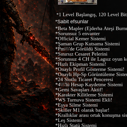
1 Level Başlangış, 120 Level B
*
*Sabit efsunlar
*Beta Mapler (Ejderha Ateşi Burnu
*Sorunsuz 5 envanter
*Official Kemer Sistemi
*Şaman Grup Kutsama Sistemi
*Pm\\\'de Görüldü Sistemi
*Sınırsız Cesaret Pelerini
*Sorunsuz 4 CH ile Lagsız oyun k
*Hızlı Ekipman Sistemi!
*Onaylı Profil Gösterme Sistemi!
*Onaylı Hp-Sp Görüntüleme Siste
*24 Slotlu Ticaret Penceresi
*4\\\'lü Hesap Kaydetme Sistemi
*Gemi Savaşları Aktif!
*Karakter Kilitleme Sistemi
*WS Turnuva Sistemi Ekli!
*Eşya Silme Sistemi
*Skiller M1 olarak başlar!
*Krallıklar arası ortak konuşma si
*Leş Sistemi
*Hızlı Statü Sistemi