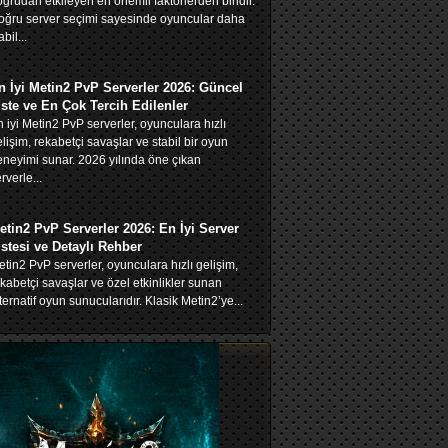
ğrudan etkileyen en önemli faktörlerden biridir.
oğru server seçimi sayesinde oyuncular daha
abil...
n İyi Metin2 PvP Serverler 2026: Güncel
iste ve En Çok Tercih Edilenler
 iyi Metin2 PvP serverler, oyunculara hızlı
lişim, rekabetçi savaşlar ve stabil bir oyun
neyimi sunar. 2026 yılında öne çıkan
rverle...
etin2 PvP Serverler 2026: En İyi Server
istesi ve Detaylı Rehber
tin2 PvP serverler, oyunculara hızlı gelişim,
kabetçi savaşlar ve özel etkinlikler sunan
ternatif oyun sunucularıdır. Klasik Metin2’ye...