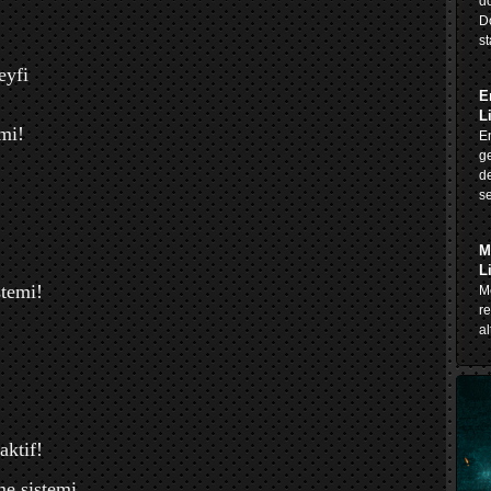
do
D
st
eyfi
E
L
mi!
En
ge
de
se
M
L
stemi!
Me
re
al
aktif!
me sistemi