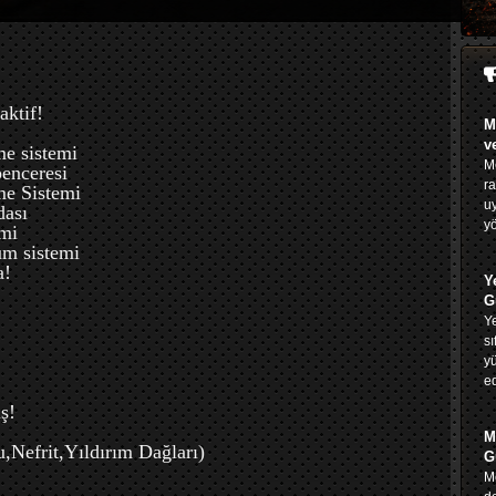
aktif!
M
v
me sistemi
Me
enceresi
ra
me Sistemi
u
dası
yö
emi
üm sistemi
a!
Y
G
Ye
sı
yü
ed
ş!
M
,Nefrit,Yıldırım Dağları)
G
Me