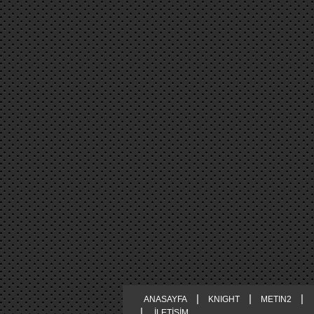
|
|
|
ANASAYFA
KNIGHT
METIN2
|
İLETİŞİM