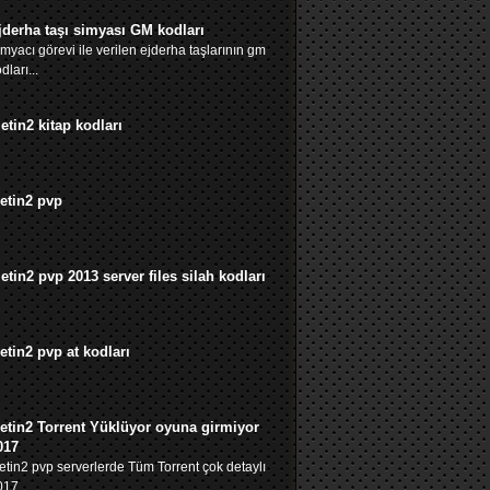
jderha taşı simyası GM kodları
myacı görevi ile verilen ejderha taşlarının gm
dları...
etin2 kitap kodları
etin2 pvp
etin2 pvp 2013 server files silah kodları
etin2 pvp at kodları
etin2 Torrent Yüklüyor oyuna girmiyor
017
tin2 pvp serverlerde Tüm Torrent çok detaylı
17 ...