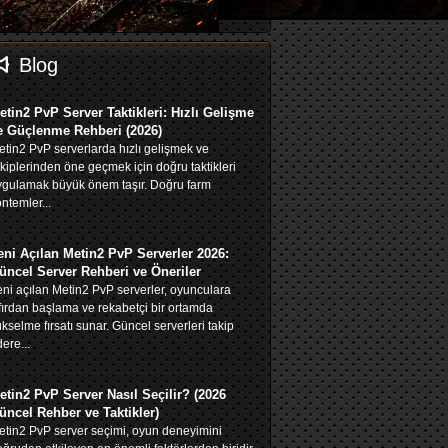
Blog
etin2 PvP Server Taktikleri: Hızlı Gelişme
e Güçlenme Rehberi (2026)
tin2 PvP serverlarda hızlı gelişmek ve
kiplerinden öne geçmek için doğru taktikleri
ygulamak büyük önem taşır. Doğru farm
ntemler...
eni Açılan Metin2 PvP Serverler 2026:
üncel Server Rehberi ve Öneriler
ni açılan Metin2 PvP serverler, oyunculara
fırdan başlama ve rekabetçi bir ortamda
kselme fırsatı sunar. Güncel serverleri takip
ere...
etin2 PvP Server Nasıl Seçilir? (2026
üncel Rehber ve Taktikler)
tin2 PvP server seçimi, oyun deneyimini