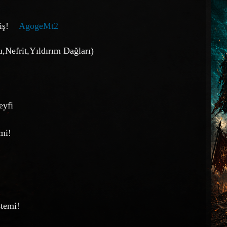
itiş!
AgogeMt2
,Nefrit,Yıldırım Dağları)
eyfi
mi!
stemi!