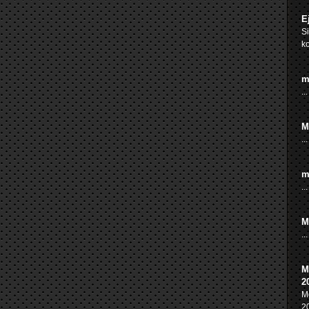
E
Si
ko
m
...
M
...
m
...
M
...
M
2
Me
20