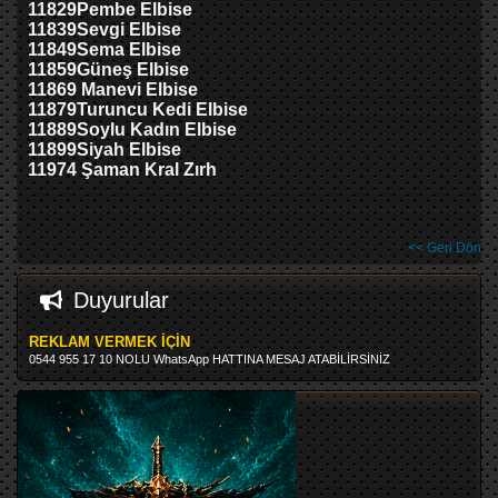
11829
Pembe Elbise
11839
Sevgi Elbise
11849
Sema Elbise
11859
Güneş Elbise
11869 Manevi Elbise
11879
Turuncu Kedi Elbise
11889
Soylu Kadın Elbise
11899
Siyah Elbise
11974 Şaman Kral Zırh
<< Geri Dön
Duyurular
REKLAM VERMEK İÇİN
0544 955 17 10 NOLU WhatsApp HATTINA MESAJ ATABİLİRSİNİZ