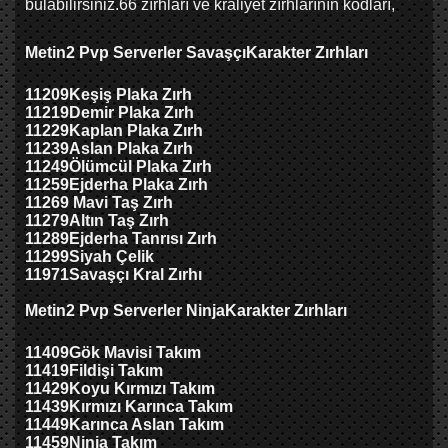
bulabilirsiniz.66 zırhları ve kraliyet zırhlarının kodları,
Metin2 Pvp Serverler
Savaşçı
Karakter Zırhları
11209
Keşiş Plaka Zırh
11219
Demir Plaka Zırh
11229
Kaplan Plaka Zırh
11239
Aslan Plaka Zırh
11249
Ölümcül Plaka Zırh
11259
Ejderha Plaka Zırh
11269 Mavi Taş Zırh
11279
Altın Taş Zırh
11289
Ejderha Tanrısı Zırh
11299
Siyah Çelik
11971
Savaşçı
Kral Zırhı
Metin2 Pvp Serverler
Ninja
Karakter Zırhları
11409
Gök Mavisi Takım
11419
Fildişi Takım
11429
Koyu Kırmızı Takım
11439
Kırmızı Karınca Takım
11449
Karınca Aslan Takım
11459
Ninja Takım