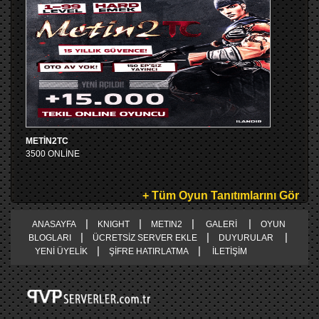
METİN2TC
3500 ONLİNE
+ Tüm Oyun Tanıtımlarını Gör
|
|
|
|
ANASAYFA
KNIGHT
METIN2
GALERİ
OYUN
|
|
|
BLOGLARI
ÜCRETSİZ SERVER EKLE
DUYURULAR
|
|
YENİ ÜYELİK
ŞİFRE HATIRLATMA
İLETİŞİM