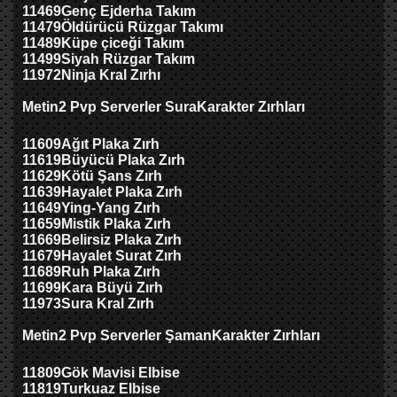
11469
Genç Ejderha Takım
11479
Öldürücü Rüzgar Takımı
11489
Küpe çiceği Takım
11499
Siyah Rüzgar Takım
11972
Ninja Kral Zırhı
Metin2 Pvp Serverler
Sura
Karakter Zırhları
11609
Ağıt Plaka Zırh
11619
Büyücü Plaka Zırh
11629
Kötü Şans Zırh
11639
Hayalet Plaka Zırh
11649
Ying-Yang Zırh
11659
Mistik Plaka Zırh
11669
Belirsiz Plaka Zırh
11679
Hayalet Surat Zırh
11689
Ruh Plaka Zırh
11699
Kara Büyü Zırh
11973
Sura Kral Zırh
Metin2 Pvp Serverler
Şaman
Karakter Zırhları
11809
Gök Mavisi Elbise
11819
Turkuaz Elbise