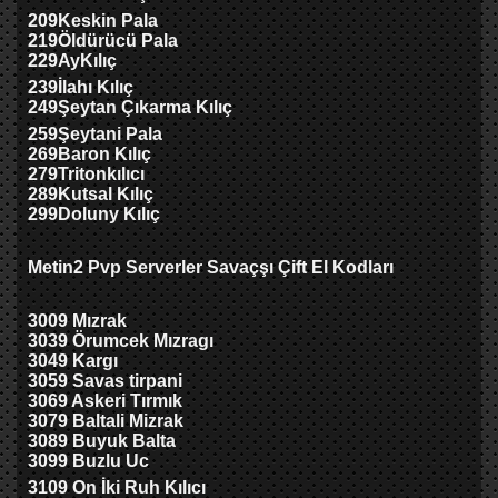
209
Keskin Pala
219
Öldürücü Pala
229
A
y
Kılıç
239
İlahı Kılıç
249
Şeytan Çıkarma Kılıç
259
Şeytani Pala
269
Baron Kılıç
279
Triton
kılıcı
289
Kutsal Kılıç
299
Doluny Kılıç
Metin2 Pvp Serverler Savaçşı Çift El Kodları
3009 M
ı
zrak
3039
Ö
rumcek M
ı
zrag
ı
3049 Karg
ı
3059
S
avas tirpani
3069
Askeri Tırmık
3079 Baltali Mizrak
3089 Buyuk Balta
3099 Buzlu Uc
3109
On İki
Ruh
Kılıcı