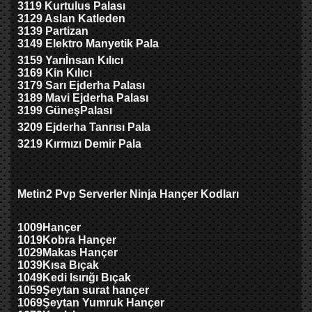
3119 Kurtulus Palas
ı
3129 Aslan Katleden
3139 Partizan
3149 Elektro Manyetik Pala
3159 Yar
ı
İ
nsan K
ılıcı
3169 Kin
Kılıcı
3179
Sarı Ejderha Palası
3189
Mavi Ejderha Palası
3199 G
üneş
Palas
ı
3209 Ejderha Tanrısı Pala
3219 Kırmızı Demir Pala
Metin2 Pvp Serverler Ninja Hançer Kodları
1009
Hançer
1019
Kobra Hançer
1029
Makas Hançer
1039
Kısa Bıçak
1049
Kedi Isırığı Bıçak
1059
Şeytan surat hançer
1069
Şeytan Yumruk Hançer