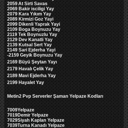
2059 At Sirti Savas
2069 Bakir isciligi Yay
2079
Kara Yıkım Yay
2089 Kirmizi Goz Yayi
2099 Dikenli Yaprak Yayi
2109 Boga Boynuzu Yay
21
1
9 Tek Boynuzlu Yay
21
2
9 Dev Kanatli Yay
21
3
9 Kutsal Sert Yay
21
4
9 Sari Ejderha Yayi
-2159 Geyik Boynuzu Yay
2169 Büyü Şeytan Yayı
2179 Havalı Çelik Yay
2189 Mavi Ejderha Yay
2199 Hayalet Yay
Metin2 Pvp Serverler Şaman Yelpaze Kodları
7009
Yelpaze
7019
Demir Yelpaze
7029
Siyah Kaplan Yelpaze
7039
Turna Kanadı Yelpaze