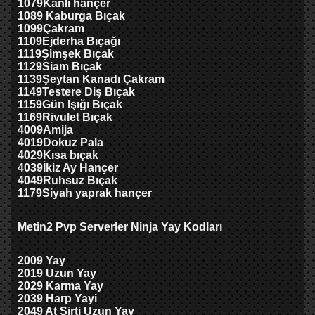
1079
Kanlı hançer
1089 Kaburga Bıçak
1099
Çakram
1
1
09
Ejderha Bıça
ğı
1119
Şimşek Bıçak
1129
Siam Bıçak
1139
Şeytan Kanadı Çakram
1149
Testere Diş Bıçak
1159
Gün Işığı Bıçak
1169
Rivulet Bıçak
4009
Amija
4019
Dokuz Pala
4029
Kısa bıçak
4039
İkiz Ay Hançer
4049
Ruhsuz Bıçak
1179
Siyah yaprak hançer
Metin2 Pvp Serverler Ninja Yay Kodları
2009 Yay
2019 Uzun Yay
2029 Karma Yay
2039 Harp Yayi
2049 At Sirti Uzun Yay