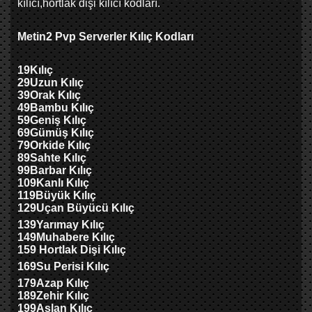
kılıcı,hortlak dişi kılıcı kodları.
Metin2 Pvp Serverler Kılıç Kodları
19
Kılıç
29
Uzun Kılıç
39
Orak Kılıç
49
Bambu Kılıç
59
Geniş Kılıç
69
Gümüş Kılıç
79
Orkide Kılıç
89
Sahte Kılıç
99
Barbar Kılıç
109
Kanlı Kılıç
119
Büyük Kılıç
129
Uçan Büyücü Kılıç
139
Yarımay Kılıç
149
Muhabere Kılıç
159 Hortlak Dişi Kılıç
169
Su Perisi Kılıç
179
Azap Kılıç
189
Zehir Kılıç
199
Aslan Kılıç