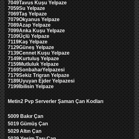
7049
Tavus
Kuşu Yelpaze
7059
Su Yelpaze
7069
Taş Yelpaze
7079
Okyanus Yelpaze
7089
Azap Yelpaze
7099
Anka Kuşu Yelpaze
7109
Üçlü Yelpaze
7119
Kaş Yelpaze
7129
Güneş Yelpaze
7139
Cennet Kuşu Yelpaze
7149
Kurtuluş Yelpaze
7159
Mutluluk Yelpaze
7169
Sonbahar
Yelpaze
si
7179
Sekiz Trigran Yelpaze
7189
Uyuyan Ejder Yelpazesi
7199
İbilisin Yelpaze
Metin2 Pvp Serverler Şaman Çan Kodları
5009 Bakır Çan
5019 Gümüş Çan
5029 Altın Çan
5039 Yeşim Taşı Çan