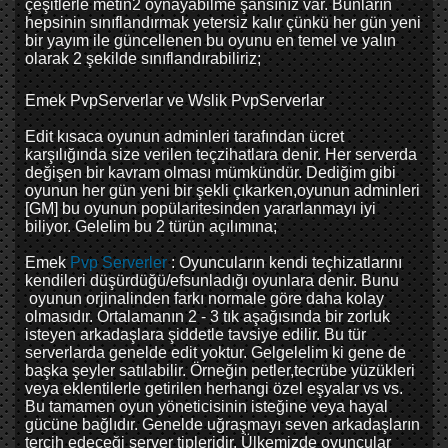
çeşitlerle metin2 oynayabilme şansınız var. Bunların
hepsinin sınıflandırmak yetersiz kalır çünkü her gün yeni
bir yayım ile güncellenen bu oyunu en temel ve yalın
olarak 2 şekilde sınıflandırabiliriz;
Emek PvpServerlar ve Wslik PvpServerlar
Edit kısaca oyunun adminleri tarafından ücret
karşılığında size verilen teçzihatlara denir. Her serverda
değişen bir kavram olması mümkündür. Dediğim gibi
oyunun her gün yeni bir şekli çıkarken,oyunun adminleri
[GM] bu oyunun popülaritesinden yararlanmayı iyi
biliyor. Gelelim bu 2 türün açılımına;
Emek
Pvp Serverler
: Oyuncuların kendi teçhizatlarını
kendileri düşürdüğü/efsunladığı oyunlara denir. Bunu
oyunun orjinalinden farkı normale göre daha kolay
olmasıdır. Ortalamanın 2 - 3 tık aşağısında bir zorluk
isteyen arkadaşlara şiddetle tavsiye edilir. Bu tür
serverlarda genelde edit yoktur. Gelgelelim ki gene de
başka şeyler satılabilir. Örneğin petler,tecrübe yüzükleri
veya eklentilerle getirilen herhangi özel eşyalar vs vs.
Bu tamamen oyun yöneticisinin isteğine veya hayal
gücüne bağlıdır. Genelde uğraşmayı seven arkadaşların
tercih edeceği server tipleridir. Ülkemizde oyuncular