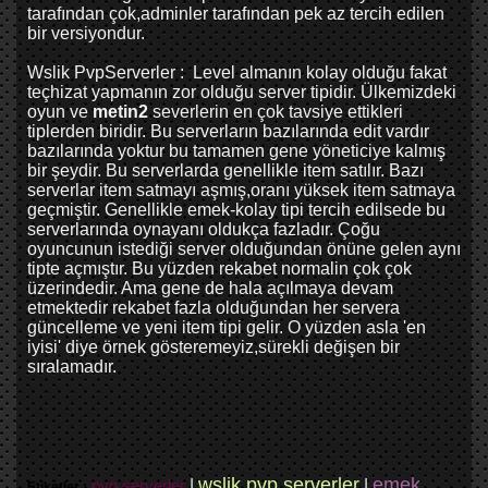
tarafından çok,adminler tarafından pek az tercih edilen
bir versiyondur.
Wslik PvpServerler : Level almanın kolay olduğu fakat
teçhizat yapmanın zor olduğu server tipidir. Ülkemizdeki
oyun ve
metin2
severlerin en çok tavsiye ettikleri
tiplerden biridir. Bu serverların bazılarında edit vardır
bazılarında yoktur bu tamamen gene yöneticiye kalmış
bir şeydir. Bu serverlarda genellikle item satılır. Bazı
serverlar item satmayı aşmış,oranı yüksek item satmaya
geçmiştir. Genellikle emek-kolay tipi tercih edilsede bu
serverlarında oynayanı oldukça fazladır. Çoğu
oyuncunun istediği server olduğundan önüne gelen aynı
tipte açmıştır. Bu yüzden rekabet normalin çok çok
üzerindedir. Ama gene de hala açılmaya devam
etmektedir rekabet fazla olduğundan her servera
güncelleme ve yeni item tipi gelir. O yüzden asla 'en
iyisi' diye örnek gösteremeyiz,sürekli değişen bir
sıralamadır.
wslik pvp serverler
emek
pvp serverler
|
|
Etiketler :