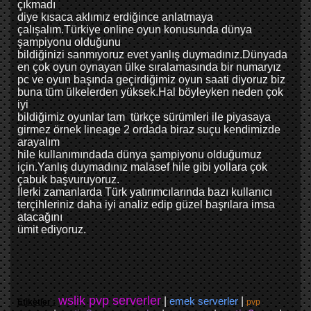
çıkmadı
diye kısaca aklımız erdiğince anlatmaya
çalışalım.Türkiye online oyun konusunda dünya
şampiyonu olduğunu
bildiğinizi sanmıyoruz evet yanlış duymadınız.Dünyada
en çok oyun oynayan ülke sıralamasında bir numaryız
pc ve oyun başında geçirdiğimiz oyun saati diyoruz biz
buna tüm ülkelerden yüksek.Hal böyleyken neden çok
iyi
bildiğimiz oyunlar tam türkçe sürümleri ile piyasaya
girmez örnek lineage 2 ordada biraz suçu kendimizde
arayalım
hile kullanımındada dünya şampiyonu olduğumuz
için.Yanlış duymadınız malasef hile gibi yollara çok
çabuk başvuruyoruz.
İlerki zamanlarda Türk yatırımcılarında bazı kullanıcı
terçihleriniz daha iyi analiz edip güzel başrılara imsa
atacağını
ümit ediyoruz.
wslik pvp serverler
|
emek serverler
|
Etiketler :
pvp