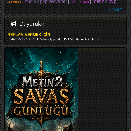
metin2 pvp
|
metin2 pvp serverler
|
|
|
editsiz pvp
serverler
<< Geri Dön
Duyurular
REKLAM VERMEK İÇİN
0544 955 17 10 NOLU WhatsApp HATTINA MESAJ ATABİLİRSİNİZ