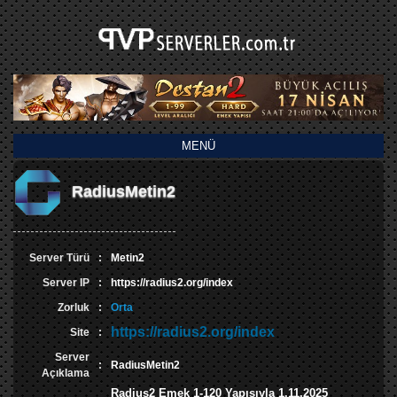
MENÜ
RadiusMetin2
Server Türü
:
Metin2
Server IP
:
https://radius2.org/index
Zorluk
:
Orta
https://radius2.org/index
Site
:
Server
:
RadiusMetin2
Açıklama
Radius2 Emek 1-120 Yapısıyla 1.11.2025