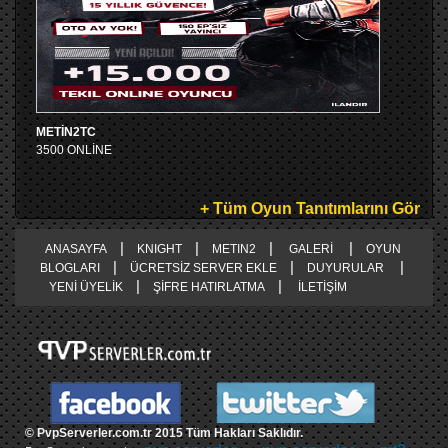
METİN2TC
3500 ONLİNE
+ Tüm Oyun Tanıtımlarını Gör
|
|
|
|
ANASAYFA
KNIGHT
METIN2
GALERİ
OYUN
|
|
|
BLOGLARI
ÜCRETSİZ SERVER EKLE
DUYURULAR
|
|
YENİ ÜYELİK
ŞİFRE HATIRLATMA
İLETİŞİM
© PvpServerler.com.tr 2015 Tüm Hakları Saklıdır.