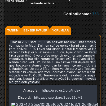
TNT SLOGANI
:
tarihinde sizlerle
Görüntülenme :
753
TANITIM
BENZER PVPLER
YORUMLAR
1 Kasım 2025 saat: 21:00'da Açılıyor! Radius2, Orta emek o
yun yapısı ile Metin2'nin en saf ve gerçek halini yaşatmak ü
zere geliyor. 1-120 Level Aralığında, Nostaljik Macera ve He
yecanın birleştiği bu efsanevi sunucu, Ayını Vizyon ve Karar
lılıkla uzun ömürlü ve profesyonel bir oyun ortamı sunmayı
vadediyor. %100 Hile Koruması (Rascal AC) ile güvenliği ön
planda tutan Radius2, Lycan-Kuşak Simya YOK diyerek den
geyi bozacak sistemleri oyundan tamamen çıkarıyor. Ücrets
iz BattlePass, Ücretsiz Efsun Botu ve Ücretsiz Oto Toplama
Sistemi gibi kolaylıklarla zorlu görevler, oyuncular arası eşit
mücadele ve TL Ödüllü Turnuvalarla dolu rekabeti bir araya
getiriyor. Nostaljik grafikleri ve arayüzü ile geçmişin heyeca
nını yeniden yaşayın!
Anasayfa:
https://radius2.org/index
Discord:
https://discord.gg/Zqey29dMBm